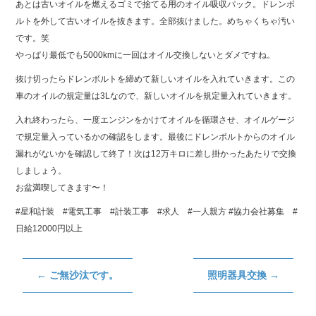
あとは古いオイルを燃えるゴミで捨てる用のオイル吸収パック。ドレンボ
ルトを外して古いオイルを抜きます。全部抜けました。めちゃくちゃ汚い
です。笑
やっぱり最低でも5000kmに一回はオイル交換しないとダメですね。
抜け切ったらドレンボルトを締めて新しいオイルを入れていきます。この
車のオイルの規定量は3Lなので、新しいオイルを規定量入れていきます。
入れ終わったら、一度エンジンをかけてオイルを循環させ、オイルゲージ
で規定量入っているかの確認をします。最後にドレンボルトからのオイル
漏れがないかを確認して終了！次は12万キロに差し掛かったあたりで交換
しましょう。
お盆満喫してきます〜！
#星和計装 #電気工事 #計装工事 #求人 #一人親方 #協力会社募集 #
日給12000円以上
←
ご無沙汰です。
照明器具交換
→