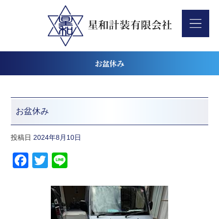
お盆休み
お盆休み
投稿日
2024年8月10日
F
T
Li
a
wi
n
c
tt
e
e
er